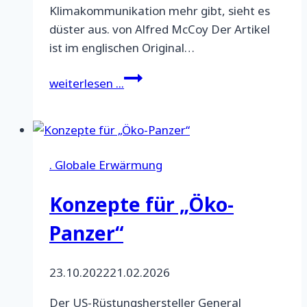
Klimakommunikation mehr gibt, sieht es
düster aus. von Alfred McCoy Der Artikel
ist im englischen Original…
Der
weiterlesen ...
neue
Kalte
Krieg
heizt
. Globale Erwärmung
Asien
ein
Konzepte für „Öko-
Panzer“
23.10.2022
21.02.2026
Der US-Rüstungshersteller General