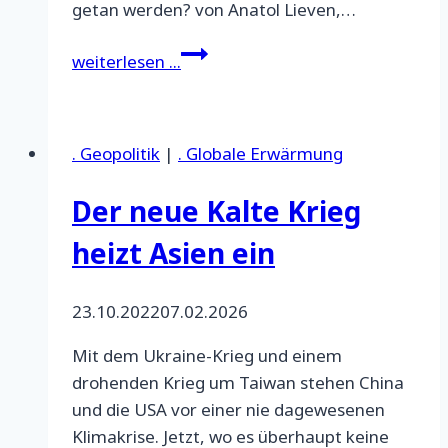
getan werden? von Anatol Lieven,…
US-
weiterlesen ...
Sicherheitsstrategie
und
Klimakrise
. Geopolitik
|
. Globale Erwärmung
TP
Der neue Kalte Krieg
heizt Asien ein
23.10.2022
07.02.2026
Mit dem Ukraine-Krieg und einem
drohenden Krieg um Taiwan stehen China
und die USA vor einer nie dagewesenen
Klimakrise. Jetzt, wo es überhaupt keine