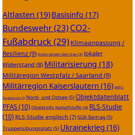
Altlasten
(19)
Basisinfo
(17)
CO2-
Bundeswehr
(23)
Fußabdruck
(29)
Klimaanpassung /
Resilienz
(9)
lokaler
Krieg gegen den Iran
(3)
Militarisierung
(18)
Widerstand
(8)
Militäregion Westpfalz / Saarland
(9)
Militärregion Kaiserslautern
(16)
NATO-
Objektdatenblatt
Nord- und Ostsee
(5)
Flugbenzin
(2)
PFAS
(10)
RLS-Studie
Objektinfo Kampfstoffe
(4)
(10)
RLS-Studie englisch
(7)
SGR-Beitrag
(5)
Ukrainekrieg
(16)
Truppenübungsplatz
(5)