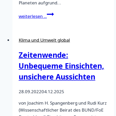
Planeten aufgrund…
Drogenpolitik
weiterlesen ...
und
Krieg
gegen
Klima und Umwelt global
die
Natur
Zeitenwende:
Unbequeme Einsichten,
unsichere Aussichten
28.09.2022
04.12.2025
von Joachim H. Spangenberg und Rudi Kurz
(Wissenschaftlicher Beirat des BUND/FoE