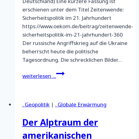
Deutschland) Eine kürzere Fassung ist
erschienen unter dem Titel Zeitenwende:
Sicherheitspolitik im 21. Jahrhundert
https://www.oekom.de/beitrag/zeitenwende-
sicherheitspolitik-im-21-jahrhundert-360
Der russische Angriffskrieg auf die Ukraine
beherrscht heute die politische
Tagesordnung. Die schrecklichen Bilder…
Zeitenwende:
weiterlesen ...
Unbequeme
Einsichten,
unsichere
. Geopolitik
|
. Globale Erwärmung
Aussichten
Der Alptraum der
amerikanischen