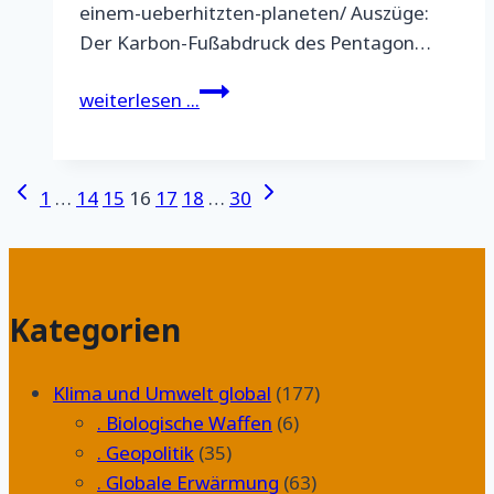
einem-ueberhitzten-planeten/ Auszüge:
Der Karbon-Fußabdruck des Pentagon…
Der
weiterlesen ...
Alptraum
der
amerikanischen
Seitennavigation
Vorherige
Nächste
1
…
14
15
16
17
18
…
30
Militärausgaben
Seite
Seite
auf
einem
überhitzten
Kategorien
Planeten
Klima und Umwelt global
(177)
. Biologische Waffen
(6)
. Geopolitik
(35)
. Globale Erwärmung
(63)