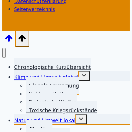
Datenschutzerklärung
Seitenverzeichnis
Chronologische Kurzübersicht
Untermenü
Klima und Umwelt global
umschalten
. Globale Erwärmung
. Nukleare Kette
. Biologische Waffen
. Toxische Kriegsrückstände
Untermenü
Natur und Umwelt lokal
umschalten
.. Fluglärm