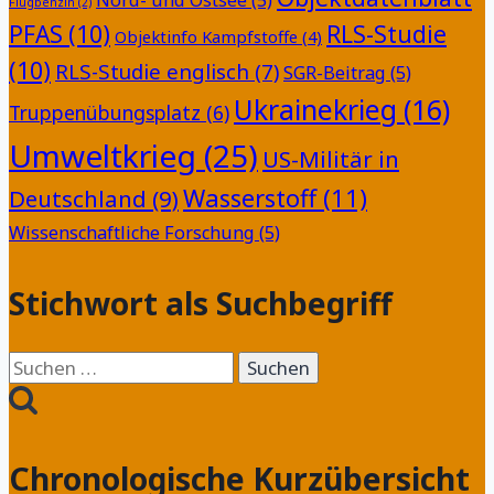
Flugbenzin
(2)
PFAS
(10)
RLS-Studie
Objektinfo Kampfstoffe
(4)
(10)
RLS-Studie englisch
(7)
SGR-Beitrag
(5)
Ukrainekrieg
(16)
Truppenübungsplatz
(6)
Umweltkrieg
(25)
US-Militär in
Wasserstoff
(11)
Deutschland
(9)
Wissenschaftliche Forschung
(5)
Stichwort als Suchbegriff
Suchen
nach:
Chronologische Kurzübersicht