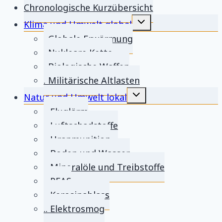
Chronologische Kurzübersicht
Untermenü
Klima und Umwelt global
umschalten
. Globale Erwärmung
. Nukleare Kette
. Biologische Waffen
. Militärische Altlasten
Untermenü
Natur und Umwelt lokal
umschalten
.. Fluglärm
.. Luftschadstoffe
.. Uranmunition
.. Boden und Wasser
.. Mineralöle und Treibstoffe
.. PFAS
.. Kerosinablass
.. Elektrosmog