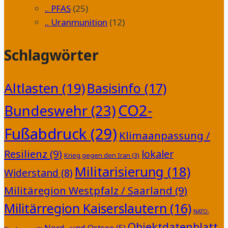
.. PFAS
(25)
.. Uranmunition
(12)
Schlagwörter
Altlasten
(19)
Basisinfo
(17)
CO2-
Bundeswehr
(23)
Fußabdruck
(29)
Klimaanpassung /
Resilienz
(9)
lokaler
Krieg gegen den Iran
(3)
Militarisierung
(18)
Widerstand
(8)
Militäregion Westpfalz / Saarland
(9)
Militärregion Kaiserslautern
(16)
NATO-
Objektdatenblatt
Nord- und Ostsee
(5)