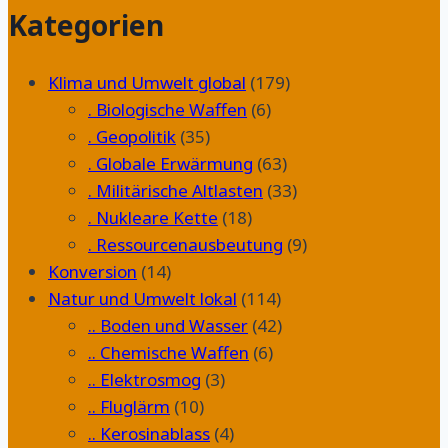
Kategorien
Schlachtfeld?
Klima und Umwelt global
(179)
. Biologische Waffen
(6)
. Geopolitik
(35)
. Globale Erwärmung
(63)
. Militärische Altlasten
(33)
. Nukleare Kette
(18)
. Ressourcenausbeutung
(9)
Konversion
(14)
Natur und Umwelt lokal
(114)
.. Boden und Wasser
(42)
.. Chemische Waffen
(6)
.. Elektrosmog
(3)
.. Fluglärm
(10)
.. Kerosinablass
(4)