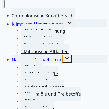
Chronologische Kurzübersicht
Untermenü
Klima und Umwelt global
umschalten
. Globale Erwärmung
. Nukleare Kette
. Biologische Waffen
. Militärische Altlasten
Untermenü
Natur und Umwelt lokal
umschalten
.. Fluglärm
.. Luftschadstoffe
.. Uranmunition
.. Boden und Wasser
.. Mineralöle und Treibstoffe
.. PFAS
.. Kerosinablass