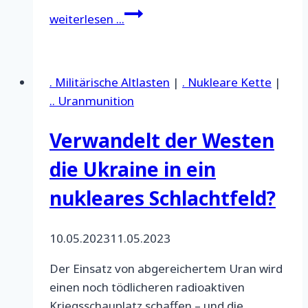
Zum
weiterlesen ...
Staudamm-
Bruch
in
. Militärische Altlasten
|
. Nukleare Kette
|
der
.. Uranmunition
Ukraine
Verwandelt der Westen
die Ukraine in ein
nukleares Schlachtfeld?
10.05.2023
11.05.2023
Der Einsatz von abgereichertem Uran wird
einen noch tödlicheren radioaktiven
Kriegsschauplatz schaffen – und die