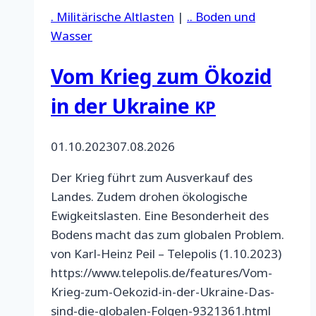
der
. Militärische Altlasten
|
.. Boden und
Ukraine
Wasser
den
Klimawandel
Vom Krieg zum Ökozid
befeuert
in der Ukraine
KP
01.10.2023
07.08.2026
Der Krieg führt zum Ausverkauf des
Landes. Zudem drohen ökologische
Ewigkeitslasten. Eine Besonderheit des
Bodens macht das zum globalen Problem.
von Karl-Heinz Peil – Telepolis (1.10.2023)
https://www.telepolis.de/features/Vom-
Krieg-zum-Oekozid-in-der-Ukraine-Das-
sind-die-globalen-Folgen-9321361.html