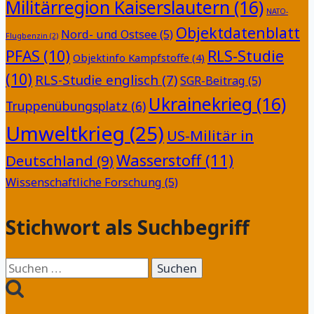
Militärregion Kaiserslautern
(16)
NATO-
Objektdatenblatt
Nord- und Ostsee
(5)
Flugbenzin
(2)
PFAS
(10)
RLS-Studie
Objektinfo Kampfstoffe
(4)
(10)
RLS-Studie englisch
(7)
SGR-Beitrag
(5)
Ukrainekrieg
(16)
Truppenübungsplatz
(6)
Umweltkrieg
(25)
US-Militär in
Wasserstoff
(11)
Deutschland
(9)
Wissenschaftliche Forschung
(5)
Stichwort als Suchbegriff
Suchen
nach: