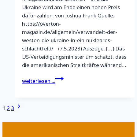
Ukraine wird am Ende einen hohen Preis
dafür zahlen. von Joshua Frank Quelle:
https://overton-
magazin.de/allgemein/verwandelt-der-
westen-die-ukraine-in-ein-nukleares-
schlachtfeld/ (7.5.2023) Auszüge: […] Das
US-Verteidigungsministerium schätzt, dass
die amerikanischen Streitkräfte während…
Verwandelt
weiterlesen ...
der
Westen
die
Seitennavigation
Nächste
1
2
3
Ukraine
Seite
in
ein
nukleares