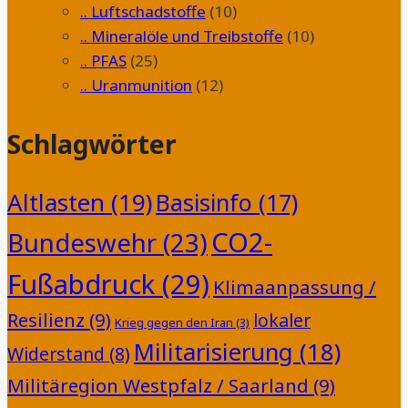
.. Luftschadstoffe
(10)
.. Mineralöle und Treibstoffe
(10)
.. PFAS
(25)
.. Uranmunition
(12)
Schlagwörter
Altlasten
(19)
Basisinfo
(17)
CO2-
Bundeswehr
(23)
Fußabdruck
(29)
Klimaanpassung /
Resilienz
(9)
lokaler
Krieg gegen den Iran
(3)
Militarisierung
(18)
Widerstand
(8)
Militäregion Westpfalz / Saarland
(9)