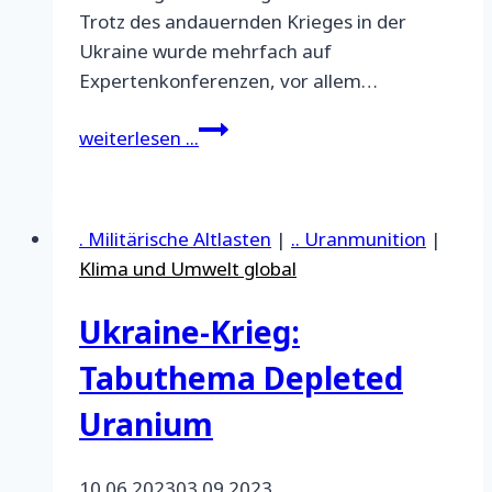
Trotz des andauernden Krieges in der
Ukraine wurde mehrfach auf
Expertenkonferenzen, vor allem…
Vom
weiterlesen ...
Krieg
zum
Ökozid
. Militärische Altlasten
|
.. Uranmunition
|
in
Klima und Umwelt global
der
Ukraine
Ukraine-Krieg:
KP
Tabuthema Depleted
Uranium
10.06.2023
03.09.2023