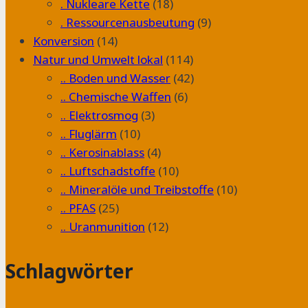
. Nukleare Kette
(18)
. Ressourcenausbeutung
(9)
Konversion
(14)
Natur und Umwelt lokal
(114)
.. Boden und Wasser
(42)
.. Chemische Waffen
(6)
.. Elektrosmog
(3)
.. Fluglärm
(10)
.. Kerosinablass
(4)
.. Luftschadstoffe
(10)
.. Mineralöle und Treibstoffe
(10)
.. PFAS
(25)
.. Uranmunition
(12)
Schlagwörter