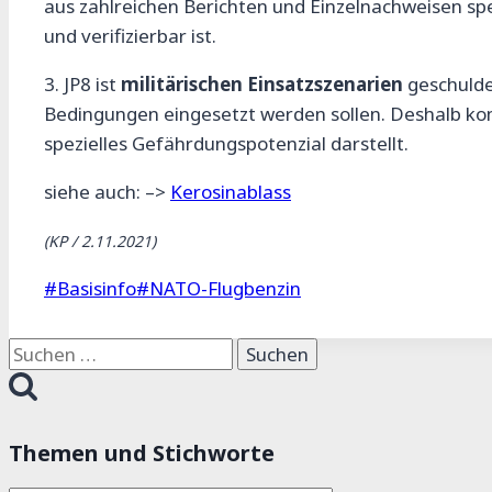
aus zahlreichen Berichten und Einzelnachweisen spe
und verifizierbar ist.
3. JP8 ist
militärischen Einsatzszenarien
geschulde
Bedingungen eingesetzt werden sollen. Deshalb ko
spezielles Gefährdungspotenzial darstellt.
siehe auch: –>
Kerosinablass
(KP / 2.11.2021)
Schlagworte:
#
Basisinfo
#
NATO-Flugbenzin
Suchen
nach:
Themen und Stichworte