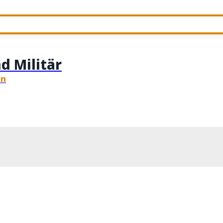
d Militär
en