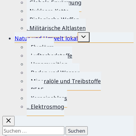
. Globale Erwärmung
. Nukleare Kette
. Biologische Waffen
. Militärische Altlasten
Untermenü
Natur und Umwelt lokal
umschalten
.. Fluglärm
.. Luftschadstoffe
.. Uranmunition
.. Boden und Wasser
.. Mineralöle und Treibstoffe
.. PFAS
.. Kerosinablass
.. Elektrosmog
Suchen