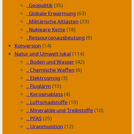
. Geopolitik
(35)
. Globale Erwärmung
(63)
. Militärische Altlasten
(33)
. Nukleare Kette
(18)
. Ressourcenausbeutung
(9)
Konversion
(14)
Natur und Umwelt lokal
(114)
.. Boden und Wasser
(42)
.. Chemische Waffen
(6)
.. Elektrosmog
(3)
.. Fluglärm
(10)
.. Kerosinablass
(4)
.. Luftschadstoffe
(10)
.. Mineralöle und Treibstoffe
(10)
.. PFAS
(25)
.. Uranmunition
(12)