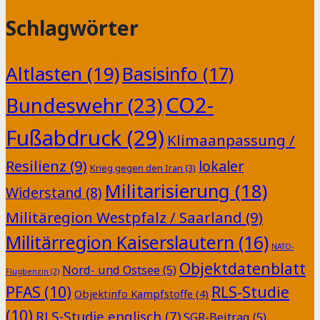
Schlagwörter
Altlasten
(19)
Basisinfo
(17)
CO2-
Bundeswehr
(23)
Fußabdruck
(29)
Klimaanpassung /
Resilienz
(9)
lokaler
Krieg gegen den Iran
(3)
Militarisierung
(18)
Widerstand
(8)
Militäregion Westpfalz / Saarland
(9)
Militärregion Kaiserslautern
(16)
NATO-
Objektdatenblatt
Nord- und Ostsee
(5)
Flugbenzin
(2)
PFAS
(10)
RLS-Studie
Objektinfo Kampfstoffe
(4)
(10)
RLS-Studie englisch
(7)
SGR-Beitrag
(5)