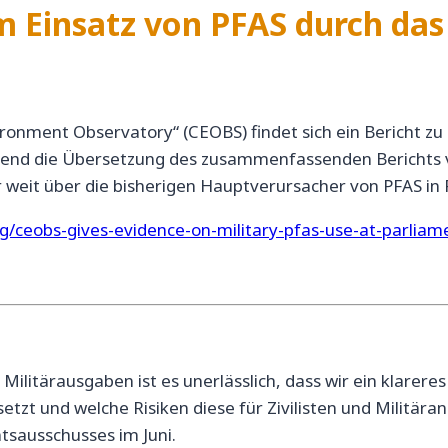
 Einsatz von PFAS durch das 
ronment Observatory“ (CEOBS) findet sich ein Bericht zu
gend die Übersetzung des zusammenfassenden Berichts von
r weit über die bisherigen Hauptverursacher von PFAS i
rg/ceobs-gives-evidence-on-military-pfas-use-at-parlia
Militärausgaben ist es unerlässlich, dass wir ein klare
etzt und welche Risiken diese für Zivilisten und Militär
tsausschusses im Juni.