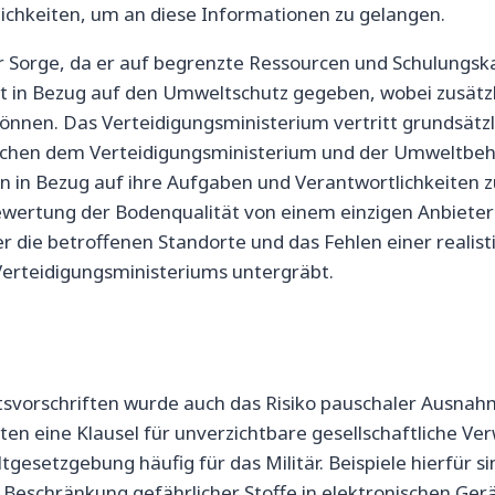
ichkeiten, um an diese Informationen zu gelangen.
ur Sorge, da er auf begrenzte Ressourcen und Schulungska
t in Bezug auf den Umweltschutz gegeben, wobei zusätzl
en. Das Verteidigungsministerium vertritt grundsätzli
schen dem Verteidigungsministerium und der Umweltbehö
 in Bezug auf ihre Aufgaben und Verantwortlichkeiten zu
rtung der Bodenqualität von einem einzigen Anbieter be
die betroffenen Standorte und das Fehlen einer realisti
 Verteidigungsministeriums untergräbt.
tsvorschriften wurde auch das Risiko pauschaler Ausnah
lten eine Klausel für unverzichtbare gesellschaftliche 
setzgebung häufig für das Militär. Beispiele hierfür s
Beschränkung gefährlicher Stoffe in elektronischen Ger