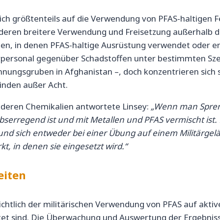
sich größtenteils auf die Verwendung von PFAS-haltigen
eren breitere Verwendung und Freisetzung außerhalb des 
den, in denen PFAS-haltige Ausrüstung verwendet oder e
tärpersonal gegenüber Schadstoffen unter bestimmten Sze
ungsgruben in Afghanistan –, doch konzentrieren sich so
einden außer Acht.
nderen Chemikalien antwortete Linsey:
„Wenn man Spreng
serregend ist und mit Metallen und PFAS vermischt ist. Mi
und sich entweder bei einer Übung auf einem Militärgelän
t, in denen sie eingesetzt wird.“
eiten
ichtlich der militärischen Verwendung von PFAS auf akti
et sind. Die Überwachung und Auswertung der Ergebniss