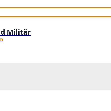
d Militär
en