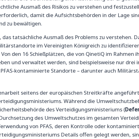
chtliche Ausmaß des Risikos zu verstehen und festzustel
erforderlich, damit die Aufsichtsbehörden in der Lage si
d zu bewältigen.
, das tatsächliche Ausmaß des Problems zu verstehen. 
litärstandorte im Vereinigten Königreich zu identifizier
ig: Von den 16 Schießplätzen, die von QinetiQ im Rahmen 
ben und verwaltet werden, sind beispielsweise nur drei i
PFAS-kontaminierte Standorte – darunter auch Militärstan
rbeit seitens der europäischen Streitkräfte angeführt.
n Verteidigungsministeriums. Während die Umweltschutzb
 Sicherheitsbehörde des Verteidigungsministeriums (
Defe
 Durchsetzung des Umweltschutzes im gesamten Verteidi
Verwendung von PFAS, deren Kontrolle oder kontaminier
erteidigungsministeriums Details offen gelegt werden, s